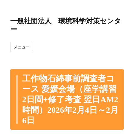
一般社団法人 環境科学対策センタ
ー
メニュー
工作物石綿事前調査者コ
ース 愛媛会場（座学講習
2日間+修了考査 翌日AM2
時間）2026年2月4日～2月
6日