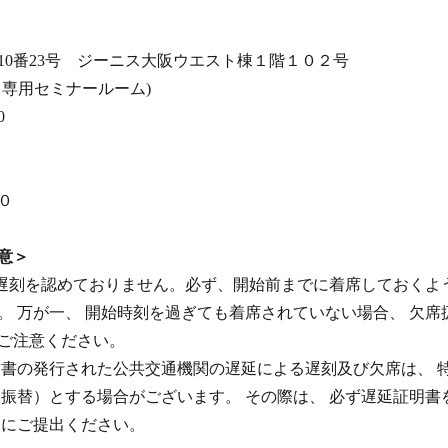
10番23号 ジーニス大阪ウエスト棟１階１０２号
 専用セミナールーム)
0
０
意＞
、遅刻を認めておりません。必ず、開始前までに着席しておくよ
。 万が一、 開始時刻を過ぎても着席されていない場合、 欠席
ご注意ください。
明書の発行された公共交通機関の遅延による遅刻及び欠席は、 
に振替）とする場合がございます。 その際は、 必ず遅延証明書
局にご提出ください。