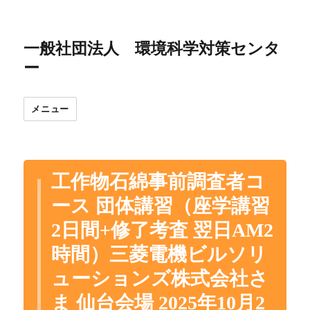
一般社団法人 環境科学対策センタ
ー
メニュー
工作物石綿事前調査者コ
ース 団体講習（座学講習
2日間+修了考査 翌日AM2
時間）三菱電機ビルソリ
ューションズ株式会社さ
ま 仙台会場 2025年10月2