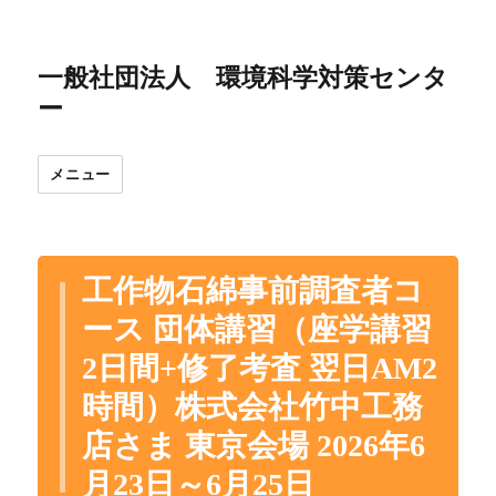
一般社団法人 環境科学対策センタ
ー
メニュー
工作物石綿事前調査者コ
ース 団体講習（座学講習
2日間+修了考査 翌日AM2
時間）株式会社竹中工務
店さま 東京会場 2026年6
月23日～6月25日